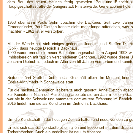
dem Bau des neuen Hauses fertig geworden. Paul und Elsbeth z
Hauptgeschäftsstraße der Sängerstadt Finsterwalde. Generationen holen
1958 übernahm Pauls Sohn Joachim die Bäckerei. Seit zwei Jahren 
Firmengründer, Paul Dietrich konnte nicht mehr lange miterleben, was
machten - 1961 ist er verstorben.
Mit der Wende hat sich einiges geändert. Joachim und Steffen Dietri
(GbR), dass heutige Dietrich´s Backhaus.
1990 wurde erneut ein neuer Backofen angeschafft. Im August 1993 wu
Imbissbereich mit täglich verschiedenen Gerichten. 1992 wurde diese
Joachim Dietrich ist jedoch im Alter von 59 Jahren verstorben und konnt
Seitdem führt Steffen Dietrich das Geschäft allein. Im Moment findet
Edeka-Aktivmarkt in Sonnewalde statt.
Für die nächste Generation ist bereits auch gesorgt, Anne Dietrich abso
zur Konditorin. Nach der Ausbildung arbeitete sie ein Jahr in einem Gas
war sie in der Schweiz und sammelte dort weitere Erfahrung im Bereich d
2016 findet man sie als Konditorin im Dietrich´s Backhaus.
Um die Kundschaft in der heutigen Zeit zu halten und neue Kunden zu g
Er ließ sich das Sängerstadtbrot einfallen und kooperiert mit dem Brauh
Treberbrötchen. Auch ein Veggibrot ist neu im Angebot.