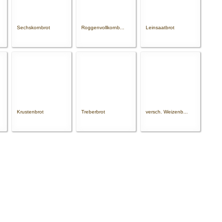
Sechskornbrot
Roggenvollkornb...
Leinsaatbrot
Krustenbrot
Treberbrot
versch. Weizenb...