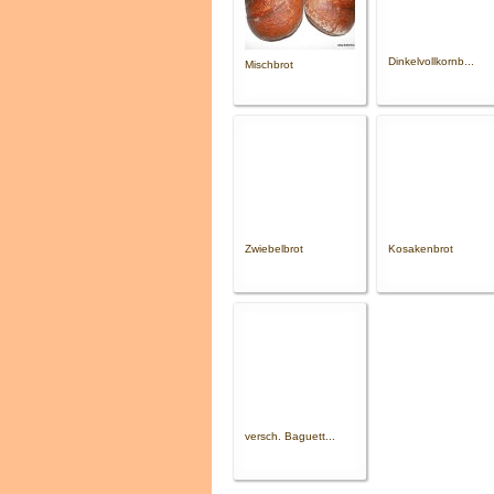
Dinkelvollkornb...
Mischbrot
Zwiebelbrot
Kosakenbrot
versch. Baguett...