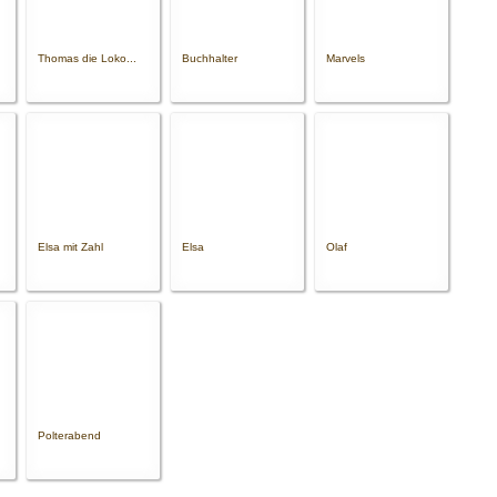
Thomas die Loko...
Buchhalter
Marvels
Elsa mit Zahl
Elsa
Olaf
Polterabend